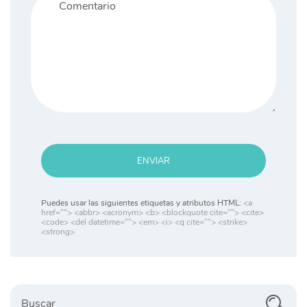
ENVIAR
Puedes usar las siguientes etiquetas y atributos HTML:
<a
href=""> <abbr> <acronym> <b> <blockquote cite=""> <cite>
<code> <del datetime=""> <em> <i> <q cite=""> <strike>
<strong>
Buscar