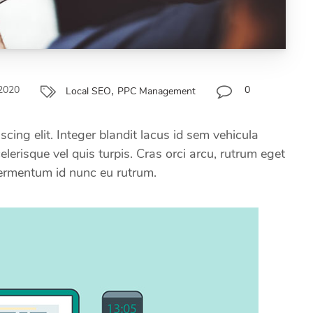
,
 2020
0
Local SEO
PPC Management
cing elit. Integer blandit lacus id sem vehicula
elerisque vel quis turpis. Cras orci arcu, rutrum eget
fermentum id nunc eu rutrum.