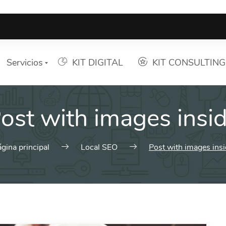
Servicios
KIT DIGITAL
KIT CONSULTING
ost with images insi
Lista de Servicios
Elija el que desee
gina principal
Local SEO
Post with images ins