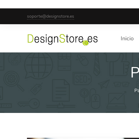
Saltar
soporte@designstore.es
al
contenido
Inicio
P
Pá