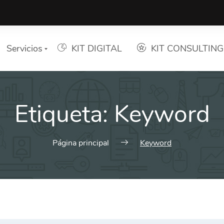
Servicios
KIT DIGITAL
KIT CONSULTING
Etiqueta:
Keyword
Lista de Servicios
Elija el que desee
Página principal
Keyword