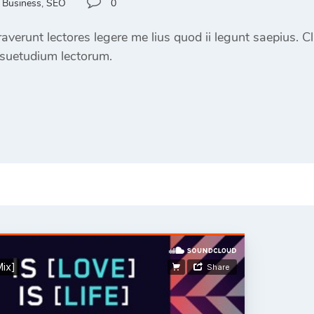
Business
,
SEO
0
verunt lectores legere me lius quod ii legunt saepius. C
suetudium lectorum.