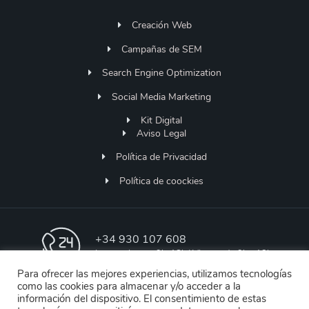
Creación Web
Campañas de SEM
Search Engine Optimization
Social Media Marketing
Kit Digital
Aviso Legal
Política de Privacidad
Política de coockies
+34 930 107 608
Lunes a Jueves 9h-18h | Viernes de 9h - 13h
Para ofrecer las mejores experiencias, utilizamos tecnologías
como las cookies para almacenar y/o acceder a la
soporte@designstore.es
información del dispositivo. El consentimiento de estas
Soporte Online