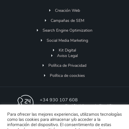
Creación Web
Campañas de SEM
Search Engine Optimization
Social Media Marketing
Kit Digital
Aviso Legal
Política de Privacidad
Política de coockies
+34 930 107 608
Lunes a Jueves 9h-18h | Viernes de 9h - 13h
Para ofrecer las mejores experiencias, utilizamos tecnologías
como las cookies para almacenar y/o acceder a la
soporte@designstore.es
información del dispositivo. El consentimiento de estas
Soporte Online