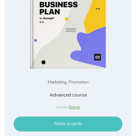
Marketing
,
Promotion
Advanced course
$
49.99
$
29.95
Añadir al carrito