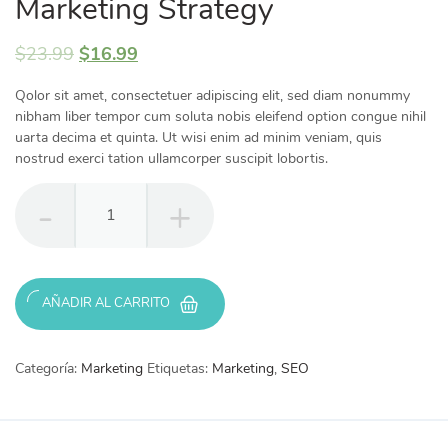
Marketing Strategy
$
23.99
$
16.99
Qolor sit amet, consectetuer adipiscing elit, sed diam nonummy
nibham liber tempor cum soluta nobis eleifend option congue nihil
uarta decima et quinta. Ut wisi enim ad minim veniam, quis
nostrud exerci tation ullamcorper suscipit lobortis.
Marketing
Strategy
cantidad
AÑADIR AL CARRITO
Categoría:
Marketing
Etiquetas:
Marketing
,
SEO