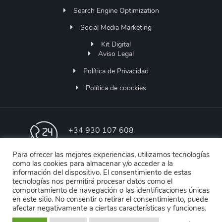
Search Engine Optimization
Social Media Marketing
Kit Digital
Aviso Legal
Política de Privacidad
Política de coockies
+34 930 107 608
Lunes a Jueves 9h-18h | Viernes de 9h - 13h
Para ofrecer las mejores experiencias, utilizamos tecnologías
como las cookies para almacenar y/o acceder a la
soporte@designstore.es
información del dispositivo. El consentimiento de estas
Soporte Online
tecnologías nos permitirá procesar datos como el
comportamiento de navegación o las identificaciones únicas
en este sitio. No consentir o retirar el consentimiento, puede
Menendez Pelayo 36
afectar negativamente a ciertas características y funciones.
Molins de Rei | Barcelona