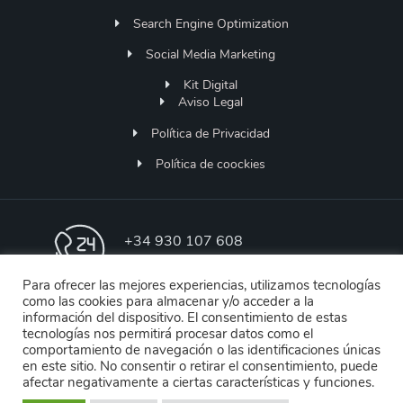
Search Engine Optimization
Social Media Marketing
Kit Digital
Aviso Legal
Política de Privacidad
Política de coockies
+34 930 107 608
Lunes a Jueves 9h-18h | Viernes de 9h - 13h
Para ofrecer las mejores experiencias, utilizamos tecnologías
como las cookies para almacenar y/o acceder a la
soporte@designstore.es
información del dispositivo. El consentimiento de estas
Soporte Online
tecnologías nos permitirá procesar datos como el
comportamiento de navegación o las identificaciones únicas
en este sitio. No consentir o retirar el consentimiento, puede
Menendez Pelayo 36
afectar negativamente a ciertas características y funciones.
Molins de Rei | Barcelona